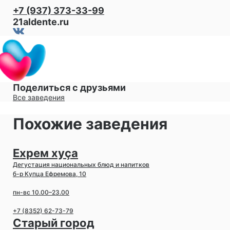
+7 (937) 373-33-99
21aldente.ru
Поделиться с друзьями
Все заведения
Похожие заведения
Ехрем хуçа
Дегустация национальных блюд и напитков
б-р Купца Ефремова, 10
пн-вс 10.00–23.00
+7 (8352) 62-73-79
Старый город