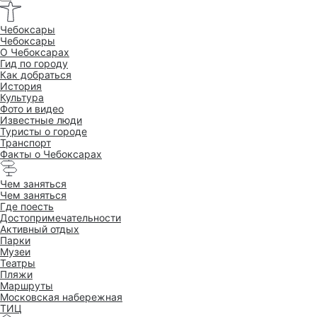
Чебоксары
Чебоксары
O Чебоксарах
Гид по городу
Как добраться
История
Культура
Фото и видео
Известные люди
Туристы о городе
Транспорт
Факты о Чебоксарах
Чем заняться
Чем заняться
Где поесть
Достопримеча­тельности
Активный отдых
Парки
Музеи
Театры
Пляжи
Маршруты
Московская набережная
ТИЦ