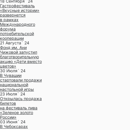
18 Сентября` 24
Гастрофестиваль
«Вкусные истории»
развернется
в рамках
Международного
форума
потребительской
кооперации
21 Августа` 24
Фонд им. Ани
Чижовой запустил
благотворительную
акцию «Дети вместо
цветов»
30 Июля` 24
В Чувашии
стартовали продажи
национальной
настольной игры
23 Июля` 24
Открылась продажа
билетов
на фестиваль пива
«Зеленое золото
России»
03 Июня` 24
В Чебоксарах