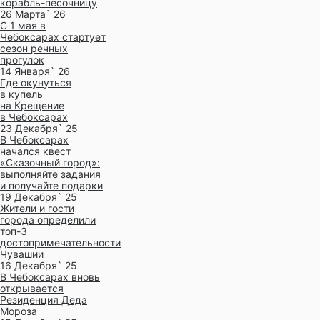
корабль-песочницу
26 Марта` 26
С 1 мая в
Чебоксарах стартует
сезон речных
прогулок
14 Января` 26
Где окунуться
в купель
на Крещение
в Чебоксарах
23 Декабря` 25
В Чебоксарах
начался квест
«Сказочный город»:
выполняйте задания
и получайте подарки
19 Декабря` 25
Жители и гости
города определили
топ-3
достопримечательности
Чувашии
16 Декабря` 25
В Чебоксарах вновь
открывается
Резиденция Деда
Мороза