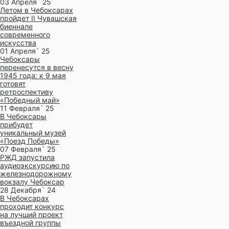
03 Апреля` 25
Летом в Чебоксарах
пройдет II Чувашская
биеннале
современного
искусства
01 Апреля` 25
Чебоксары
перенесутся в весну
1945 года: к 9 мая
готовят
ретроспективу
«Победный май»
11 Февраля` 25
В Чебоксары
прибудет
уникальный музей
«Поезд Победы»
07 Февраля` 25
РЖД запустила
аудиоэкскурсию по
железнодорожному
вокзалу Чебоксар
28 Декабря` 24
В Чебоксарах
проходит конкурс
на лучший проект
въездной группы