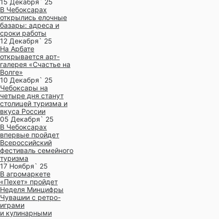
15 Декабря` 25
В Чебоксарах
открылись елочные
базары: адреса и
сроки работы
12 Декабря` 25
На Арбате
открывается арт-
галерея «Счастье на
Волге»
10 Декабря` 25
Чебоксары на
четыре дня станут
столицей туризма и
вкуса России
05 Декабря` 25
В Чебоксарах
впервые пройдет
Всероссийский
фестиваль семейного
туризма
17 Ноября` 25
В агромаркете
«Пехет» пройдет
Неделя Минцифры
Чувашии с ретро-
играми
и кулинарными