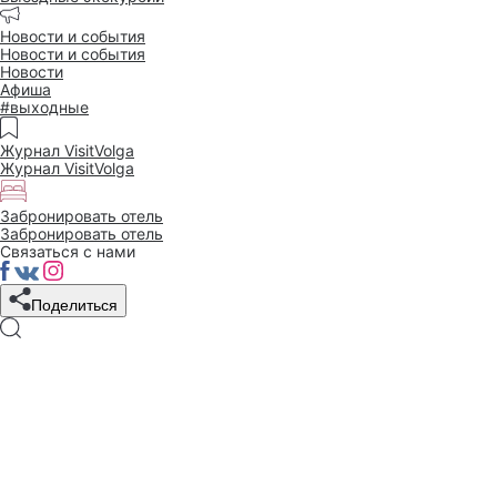
Новости и события
Новости и события
Новости
Афиша
#выходные
Журнал VisitVolga
Журнал VisitVolga
Забронировать отель
Забронировать отель
Связаться с нами
Поделиться
4 ИЮНЯ 2019
Чебоксары на страницах
журнала «Отдых в России»