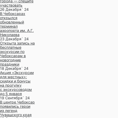
города — спешите
участвовать
26 Декабря` 24
В Чебоксарах
открылся
обновленный
терминал
аэропорта им. А.Г.
Николаева
23 Декабря` 24
Открыта запись на
бесплатные
экскурсии по
Чебоксарам в
новогодние
праздники
18 Декабря` 24
Акция «Экскурсии
для местных»:
скидки и бонусы
на прогулку
с экскурсоводом
до 5 января
19 Сентября` 24
В центре Чебоксар
появились герои
из легенд
Чувашского края