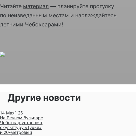
Читайте
материал
— планируйте прогулку
по неизведанным местам и наслаждайтесь
летними Чебоксарами!
Другие новости
14 Мая` 26
На Речном бульваре
Чебоксар установят
скульптуру «Тухья»
и 20-метровый