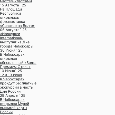
мастер-классами
15 Августа` 25
На Площади
Республики
открылась
фотовыставка
«Счастье на Волге»
06 Августа` 25
«Иванушки
International»
выступят на Дне
города Чебоксары
30 Июня` 25
В Чебоксарах
открылся
обновленный «Волга
Премиум Отель»
10 Июня` 25
12 и 13 июня
в Чебоксарах
пройдут бесплатные
экскурсии в честь
Дня России
29 Апреля` 25
В Чебоксарах
открылся Музей
вышитой карты
России