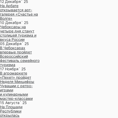
12 Декабря` 25
На Арбате
открывается арт-
галерея «Счастье на
Волге»
10 Декабря` 25
Чебоксары на
четыре дня станут
столицей туризма и
вкуса России
05 Декабря` 25
В Чебоксарах
впервые пройдет
Всероссийский
фестиваль семейного
туризма
17 Ноября` 25
В агромаркете
«Пехет» пройдет
Неделя Минцифры
Чувашии с ретро-
играми
и кулинарными
мастер-классами
15 Августа` 25
На Площади
Республики
открылась