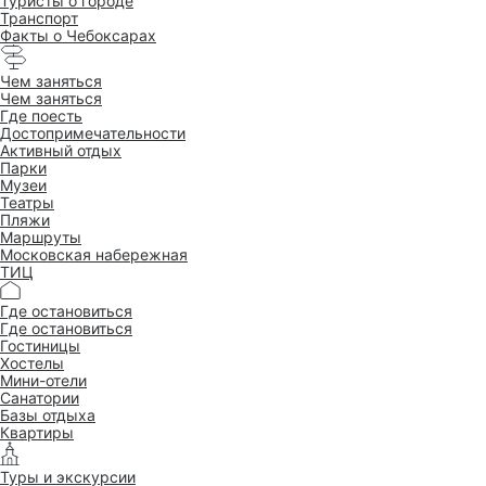
Туристы о городе
Транспорт
Факты о Чебоксарах
Чем заняться
Чем заняться
Где поесть
Достопримеча­тельности
Активный отдых
Парки
Музеи
Театры
Пляжи
Маршруты
Московская набережная
ТИЦ
Где остановиться
Где остановиться
Гостиницы
Хостелы
Мини-отели
Санатории
Базы отдыха
Квартиры
Туры и экскурсии