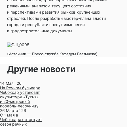
решениями, анализом текущего состояния
и перспективами развития рынков крупнейших
отраслей. После разработки мастер-плана власти
города и республики внесут изменения
в градостроительные документы.
(Источник — Пресс-служба Кафедры Глазычева)
Другие новости
14 Мая` 26
На Речном бульваре
Чебоксар установят
скульптуру «Тухья»
и 20-метровый
корабль-песочницу
26 Марта` 26
С 1 мая в
Чебоксарах стартует
сезон речных