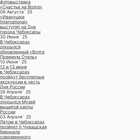
фотовыставка
«Счастье на Волге»
06 Августа` 25
«Иванушки
International»
выступят на Дне
города Чебоксары
30 Июня` 25
В Чебоксарах
открылся
обновленный «Волга
Премиум Отель»
10 Июня` 25
12 и 13 июня
в Чебоксарах
пройдут бесплатные
экскурсии в честь
Дня России
29 Апреля` 25
В Чебоксарах
открылся Музей
вышитой карты
России
03 Апреля` 25
Летом в Чебоксарах
пройдет II Чувашская
биеннале
современного