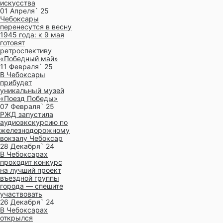
искусства
01 Апреля` 25
Чебоксары
перенесутся в весну
1945 года: к 9 мая
готовят
ретроспективу
«Победный май»
11 Февраля` 25
В Чебоксары
прибудет
уникальный музей
«Поезд Победы»
07 Февраля` 25
РЖД запустила
аудиоэкскурсию по
железнодорожному
вокзалу Чебоксар
28 Декабря` 24
В Чебоксарах
проходит конкурс
на лучший проект
въездной группы
города — спешите
участвовать
26 Декабря` 24
В Чебоксарах
открылся