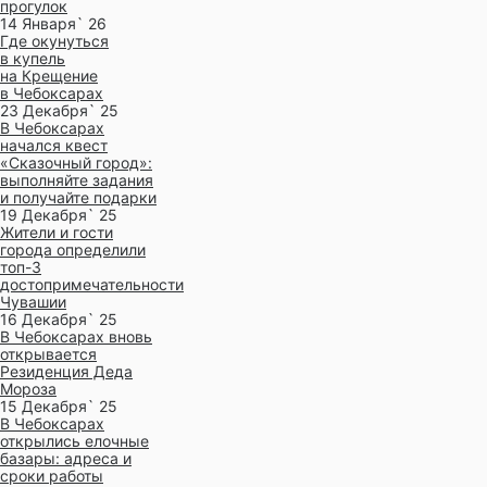
прогулок
14 Января` 26
Где окунуться
в купель
на Крещение
в Чебоксарах
23 Декабря` 25
В Чебоксарах
начался квест
«Сказочный город»:
выполняйте задания
и получайте подарки
19 Декабря` 25
Жители и гости
города определили
топ-3
достопримечательности
Чувашии
16 Декабря` 25
В Чебоксарах вновь
открывается
Резиденция Деда
Мороза
15 Декабря` 25
В Чебоксарах
открылись елочные
базары: адреса и
сроки работы