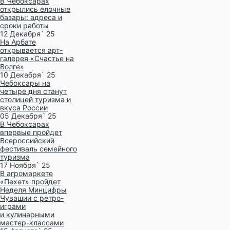
В Чебоксарах
открылись елочные
базары: адреса и
сроки работы
12 Декабря` 25
На Арбате
открывается арт-
галерея «Счастье на
Волге»
10 Декабря` 25
Чебоксары на
четыре дня станут
столицей туризма и
вкуса России
05 Декабря` 25
В Чебоксарах
впервые пройдет
Всероссийский
фестиваль семейного
туризма
17 Ноября` 25
В агромаркете
«Пехет» пройдет
Неделя Минцифры
Чувашии с ретро-
играми
и кулинарными
мастер-классами