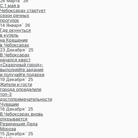
26 Марта` 26
С 1 мая в
Чебоксарах стартует
сезон речных
прогулок
14 Января` 26
Где окунуться
в купель
на Крещение
в Чебоксарах
23 Декабря` 25
В Чебоксарах
начался квест
«Сказочный город»:
выполняйте задания
и получайте подарки
19 Декабря` 25
Жители и гости
города определили
топ-3
достопримечательности
Чувашии
16 Декабря` 25
В Чебоксарах вновь
открывается
Резиденция Деда
Мороза
15 Декабря` 25