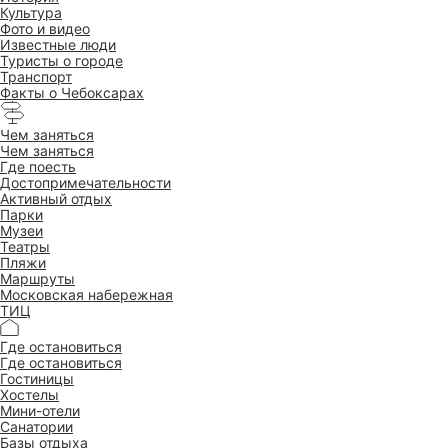
Культура
Фото и видео
Известные люди
Туристы о городе
Транспорт
Факты о Чебоксарах
Чем заняться
Чем заняться
Где поесть
Достопримеча­тельности
Активный отдых
Парки
Музеи
Театры
Пляжи
Маршруты
Московская набережная
ТИЦ
Где остановиться
Где остановиться
Гостиницы
Хостелы
Мини-отели
Санатории
Базы отдыха