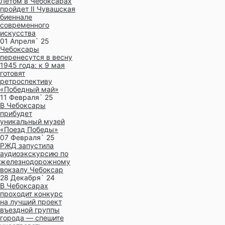
Летом в Чебоксарах
пройдет II Чувашская
биеннале
современного
искусства
01 Апреля` 25
Чебоксары
перенесутся в весну
1945 года: к 9 мая
готовят
ретроспективу
«Победный май»
11 Февраля` 25
В Чебоксары
прибудет
уникальный музей
«Поезд Победы»
07 Февраля` 25
РЖД запустила
аудиоэкскурсию по
железнодорожному
вокзалу Чебоксар
28 Декабря` 24
В Чебоксарах
проходит конкурс
на лучший проект
въездной группы
города — спешите