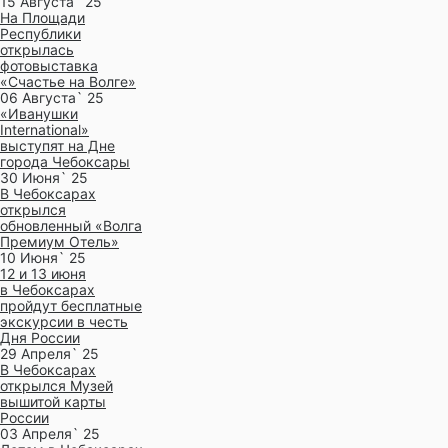
15 Августа` 25
На Площади
Республики
открылась
фотовыставка
«Счастье на Волге»
06 Августа` 25
«Иванушки
International»
выступят на Дне
города Чебоксары
30 Июня` 25
В Чебоксарах
открылся
обновленный «Волга
Премиум Отель»
10 Июня` 25
12 и 13 июня
в Чебоксарах
пройдут бесплатные
экскурсии в честь
Дня России
29 Апреля` 25
В Чебоксарах
открылся Музей
вышитой карты
России
03 Апреля` 25