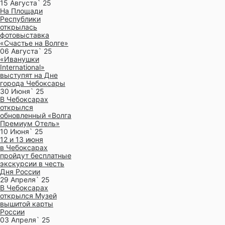
15 Августа` 25
На Площади
Республики
открылась
фотовыставка
«Счастье на Волге»
06 Августа` 25
«Иванушки
International»
выступят на Дне
города Чебоксары
30 Июня` 25
В Чебоксарах
открылся
обновленный «Волга
Премиум Отель»
10 Июня` 25
12 и 13 июня
в Чебоксарах
пройдут бесплатные
экскурсии в честь
Дня России
29 Апреля` 25
В Чебоксарах
открылся Музей
вышитой карты
России
03 Апреля` 25