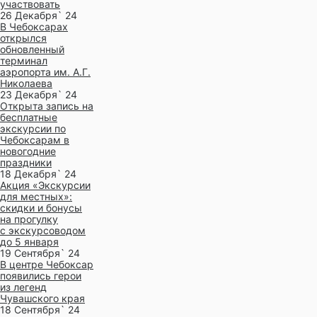
участвовать
26 Декабря` 24
В Чебоксарах
открылся
обновленный
терминал
аэропорта им. А.Г.
Николаева
23 Декабря` 24
Открыта запись на
бесплатные
экскурсии по
Чебоксарам в
новогодние
праздники
18 Декабря` 24
Акция «Экскурсии
для местных»:
скидки и бонусы
на прогулку
с экскурсоводом
до 5 января
19 Сентября` 24
В центре Чебоксар
появились герои
из легенд
Чувашского края
18 Сентября` 24