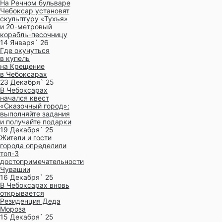
На Речном бульваре
Чебоксар установят
скульптуру «Тухья»
и 20-метровый
корабль-песочницу
14 Января` 26
Где окунуться
в купель
на Крещение
в Чебоксарах
23 Декабря` 25
В Чебоксарах
начался квест
«Сказочный город»:
выполняйте задания
и получайте подарки
19 Декабря` 25
Жители и гости
города определили
топ-3
достопримечательности
Чувашии
16 Декабря` 25
В Чебоксарах вновь
открывается
Резиденция Деда
Мороза
15 Декабря` 25