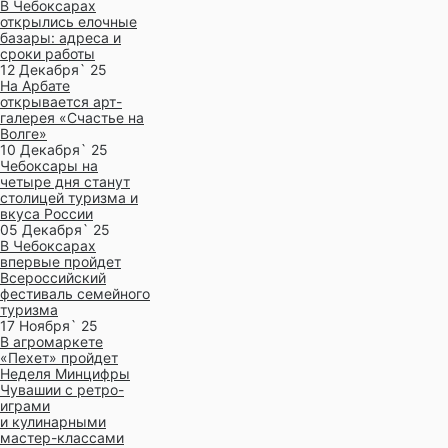
В Чебоксарах
открылись елочные
базары: адреса и
сроки работы
12 Декабря` 25
На Арбате
открывается арт-
галерея «Счастье на
Волге»
10 Декабря` 25
Чебоксары на
четыре дня станут
столицей туризма и
вкуса России
05 Декабря` 25
В Чебоксарах
впервые пройдет
Всероссийский
фестиваль семейного
туризма
17 Ноября` 25
В агромаркете
«Пехет» пройдет
Неделя Минцифры
Чувашии с ретро-
играми
и кулинарными
мастер-классами