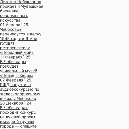
Летом в Чебоксарах
пройдет II Чувашская
биеннале
современного
искусства
01 Апреля` 25
Чебоксары
перенесутся в весну
1945 года: к 9 мая
готовят
ретроспективу
«Победный май»
11 Февраля` 25
В Чебоксары
прибудет
уникальный музей
«Поезд Победы»
07 Февраля` 25
РЖД запустила
аудиоэкскурсию по
железнодорожному
вокзалу Чебоксар
28 Декабря` 24
В Чебоксарах
проходит конкурс
на лучший проект
въездной группы
города — спешите