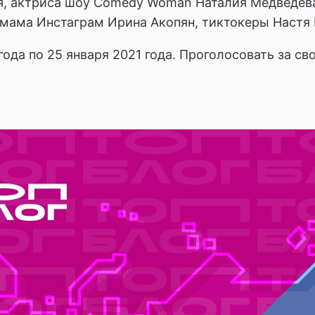
, актриса шоу Comedy Woman Наталия Медведева,
я мама Инстаграм Ирина Акопян, тиктокеры Настя 
года по 25 января 2021 года. Проголосовать за с