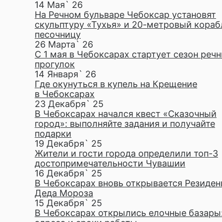
14 Мая` 26
На Речном бульваре Чебоксар установят
скульптуру «Тухья» и 20-метровый кораб
песочницу
26 Марта` 26
С 1 мая в Чебоксарах стартует сезон реч
прогулок
14 Января` 26
Где окунуться в купель на Крещение
в Чебоксарах
23 Декабря` 25
В Чебоксарах начался квест «Сказочный
город»: выполняйте задания и получайте
подарки
19 Декабря` 25
Жители и гости города определили топ-3
достопримечательности Чувашии
16 Декабря` 25
В Чебоксарах вновь открывается Резиден
Деда Мороза
15 Декабря` 25
В Чебоксарах открылись елочные базары