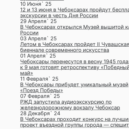
10 Июня` 25
12 и 13 июня в Чебоксарах пройдут беспл
экскурсии в честь Дня России
29 Апреля` 25
В Чебоксарах открылся Музей вышитой 
России
03 Апреля` 25
Летом в Чебоксарах пройдет II Чувашска
биеннале современного искусства
01 Апреля` 25
Чебоксары перенесутся в весну 1945 года
к 9 мая готовят ретроспективу «Победны
май»
11 Февраля` 25
В Чебоксары прибудет уникальный музей
«Поезд Победы»
07 Февраля` 25
РЖД запустила аудиоэкскурсию по
железнодорожному вокзалу Чебоксар
28 Декабря` 24
В Чебоксарах проходит конкурс на лучши
проект въездной группы города — спешит