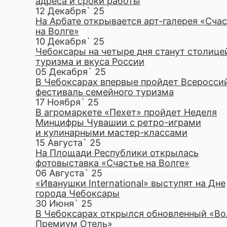
адреса и сроки работы
12 Декабря` 25
На Арбате открывается арт-галерея «Сча
на Волге»
10 Декабря` 25
Чебоксары на четыре дня станут столице
туризма и вкуса России
05 Декабря` 25
В Чебоксарах впервые пройдет Всеросси
фестиваль семейного туризма
17 Ноября` 25
В агромаркете «Пехет» пройдет Неделя
Минцифры Чувашии с ретро-играми
и кулинарными мастер-классами
15 Августа` 25
На Площади Республики открылась
фотовыставка «Счастье на Волге»
06 Августа` 25
«Иванушки International» выступят на Дне
города Чебоксары
30 Июня` 25
В Чебоксарах открылся обновленный «Во
Премиум Отель»