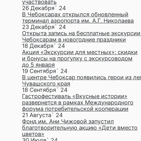
участвовать
26 Декабря` 24
В Чебоксарах открылся обновленный
терминал аэропорта им. А.Г. Николаева
23 Декабря` 24
Открыта запись на бесплатные экскурсии
Чебоксарам в новогодние праздники
18 Декабря` 24
Акция «Экскурсии для местных»: скидки
и бонусы на прогулку с экскурсоводом
до 5 января
19 Сентября` 24
В центре Чебоксар появились герои из ле
Чувашского края
18 Сентября` 24
Гастрофестиваль «Вкусные истории»
развернется в рамках Международного
форума потребительской кооперации
21 Августа` 24
Фонд им. Ани Чижовой запустил
благотворительную акцию «Дети вместо
цветов»
30 Июля` 24