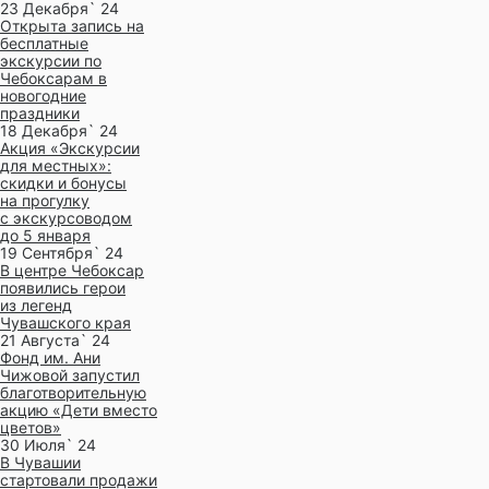
23 Декабря` 24
Открыта запись на
бесплатные
экскурсии по
Чебоксарам в
новогодние
праздники
18 Декабря` 24
Акция «Экскурсии
для местных»:
скидки и бонусы
на прогулку
с экскурсоводом
до 5 января
19 Сентября` 24
В центре Чебоксар
появились герои
из легенд
Чувашского края
21 Августа` 24
Фонд им. Ани
Чижовой запустил
благотворительную
акцию «Дети вместо
цветов»
30 Июля` 24
В Чувашии
стартовали продажи