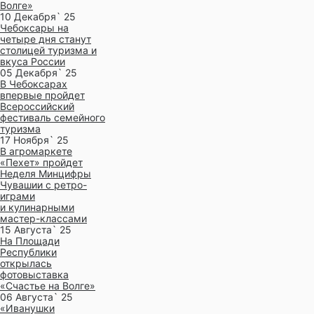
Волге»
10 Декабря` 25
Чебоксары на
четыре дня станут
столицей туризма и
вкуса России
05 Декабря` 25
В Чебоксарах
впервые пройдет
Всероссийский
фестиваль семейного
туризма
17 Ноября` 25
В агромаркете
«Пехет» пройдет
Неделя Минцифры
Чувашии с ретро-
играми
и кулинарными
мастер-классами
15 Августа` 25
На Площади
Республики
открылась
фотовыставка
«Счастье на Волге»
06 Августа` 25
«Иванушки