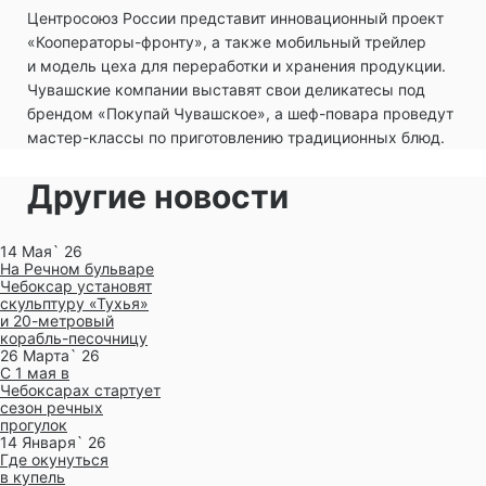
Центросоюз России представит инновационный проект
«Кооператоры-фронту», а также мобильный трейлер
и модель цеха для переработки и хранения продукции.
Чувашские компании выставят свои деликатесы под
брендом «Покупай Чувашское», а шеф-повара проведут
мастер-классы по приготовлению традиционных блюд.
Другие новости
14 Мая` 26
На Речном бульваре
Чебоксар установят
скульптуру «Тухья»
и 20-метровый
корабль-песочницу
26 Марта` 26
С 1 мая в
Чебоксарах стартует
сезон речных
прогулок
14 Января` 26
Где окунуться
в купель