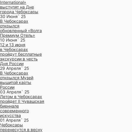
International»
выступят на Дне
города Чебоксары
30 Июня` 25
В Чебоксарах
открылся
обновленный «Волга
Премиум Отель»
10 Июня` 25
12 и 13 июня
в Чебоксарах
пройдут бесплатные
экскурсии в честь
Дня России
29 Апреля` 25
В Чебоксарах
открылся Музей
вышитой карты
России
03 Апреля` 25
Летом в Чебоксарах
пройдет II Чувашская
биеннале
современного
искусства
01 Апреля` 25
Чебоксары
перенесутся в весну