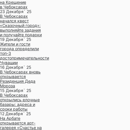
на Крещение
в Чебоксарах
23 Декабря` 25
В Чебоксарах
начался квест
«Сказочный город»:
выполняйте задания
и получайте подарки
19 Декабря` 25
Жители и гости
города определили
топ-3
достопримечательности
Чувашии
16 Декабря` 25
В Чебоксарах вновь
открывается
Резиденция Деда
Мороза
15 Декабря` 25
В Чебоксарах
открылись елочные
базары: адреса и
сроки работы
12 Декабря` 25
На Арбате
открывается арт-
галерея «Счастье на