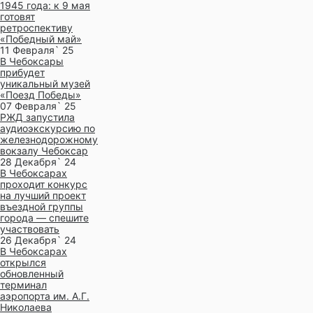
1945 года: к 9 мая
готовят
ретроспективу
«Победный май»
11 Февраля` 25
В Чебоксары
прибудет
уникальный музей
«Поезд Победы»
07 Февраля` 25
РЖД запустила
аудиоэкскурсию по
железнодорожному
вокзалу Чебоксар
28 Декабря` 24
В Чебоксарах
проходит конкурс
на лучший проект
въездной группы
города — спешите
участвовать
26 Декабря` 24
В Чебоксарах
открылся
обновленный
терминал
аэропорта им. А.Г.
Николаева