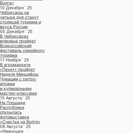
Волге»
10 Декабря` 25
Чебоксары на
четыре дня станут
столицей туризма и
вкуса России
05 Декабря` 25
В Чебоксарах
впервые пройдет
Всероссийский
фестиваль семейного
туризма
17 Ноября` 25
В агромаркете
«Пехет» пройдет
Неделя Минцифры
Чувашии с ретро-
играми
и кулинарными
мастер-классами
15 Августа` 25
На Площади
Республики
открылась
фотовыставка
«Счастье на Волге»
06 Августа` 25
«Иванушки