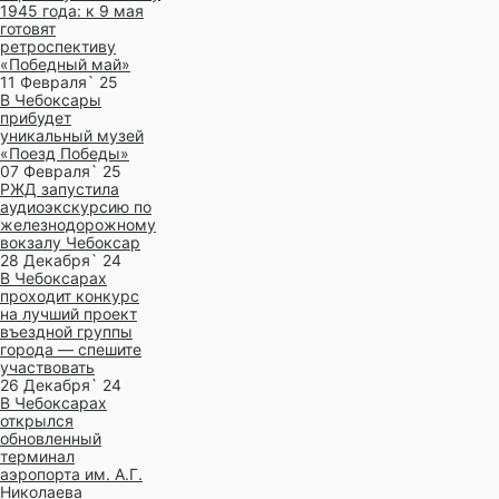
1945 года: к 9 мая
готовят
ретроспективу
«Победный май»
11 Февраля` 25
В Чебоксары
прибудет
уникальный музей
«Поезд Победы»
07 Февраля` 25
РЖД запустила
аудиоэкскурсию по
железнодорожному
вокзалу Чебоксар
28 Декабря` 24
В Чебоксарах
проходит конкурс
на лучший проект
въездной группы
города — спешите
участвовать
26 Декабря` 24
В Чебоксарах
открылся
обновленный
терминал
аэропорта им. А.Г.
Николаева