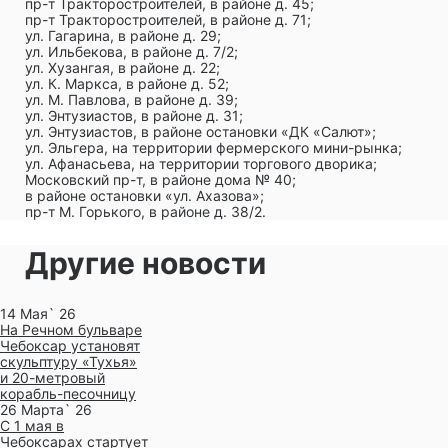
пр-т Тракторостроителей, в районе д. 45;
пр-т Тракторостроителей, в районе д. 71;
ул. Гагарина, в районе д. 29;
ул. Ильбекова, в районе д. 7/2;
ул. Хузангая, в районе д. 22;
ул. К. Маркса, в районе д. 52;
ул. М. Павлова, в районе д. 39;
ул. Энтузиастов, в районе д. 31;
ул. Энтузиастов, в районе остановки «ДК «Салют»;
ул. Эльгера, на территории фермерского мини-рынка;
ул. Афанасьева, на территории торгового дворика;
Московский пр-т, в районе дома № 40;
в районе остановки «ул. Ахазова»;
пр-т М. Горького, в районе д. 38/2.
Другие новости
14 Мая` 26
На Речном бульваре
Чебоксар установят
скульптуру «Тухья»
и 20-метровый
корабль-песочницу
26 Марта` 26
С 1 мая в
Чебоксарах стартует