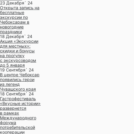
23 Декабря` 24
Открыта запись на
бесплатные
экскурсии по
Чебоксарам в
новогодние
праздники
18 Декабря` 24
Акция «Экскурсии
для местных»:
скидки и бонусы
на прогулку
с экскурсоводом
до 5 января
19 Сентября` 24
В центре Чебоксар
появились герои
из легенд
Чувашского края
18 Сентября` 24
Гастрофестиваль
«Вкусные истории»
развернется
в рамках
Международного
форума
потребительской
кооперации