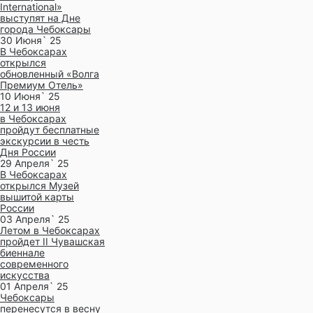
International»
выступят на Дне
города Чебоксары
30 Июня` 25
В Чебоксарах
открылся
обновленный «Волга
Премиум Отель»
10 Июня` 25
12 и 13 июня
в Чебоксарах
пройдут бесплатные
экскурсии в честь
Дня России
29 Апреля` 25
В Чебоксарах
открылся Музей
вышитой карты
России
03 Апреля` 25
Летом в Чебоксарах
пройдет II Чувашская
биеннале
современного
искусства
01 Апреля` 25
Чебоксары
перенесутся в весну