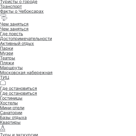
Туристы о городе
Транспорт
Факты о Чебоксарах
Чем заняться
Чем заняться
Где поесть
Достопримеча­тельности
Активный отдых
Парки
Музеи
Театры
Пляжи
Маршруты
Московская набережная
ТИЦ
Где остановиться
Где остановиться
Гостиницы
Хостелы
Мини-отели
Санатории
Базы отдыха
Квартиры
Туры и экскурсии