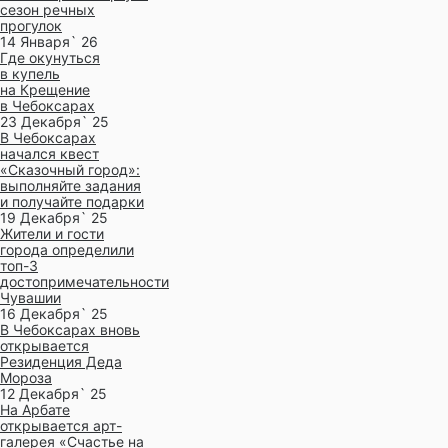
сезон речных
прогулок
14 Января` 26
Где окунуться
в купель
на Крещение
в Чебоксарах
23 Декабря` 25
В Чебоксарах
начался квест
«Сказочный город»:
выполняйте задания
и получайте подарки
19 Декабря` 25
Жители и гости
города определили
топ-3
достопримечательности
Чувашии
16 Декабря` 25
В Чебоксарах вновь
открывается
Резиденция Деда
Мороза
12 Декабря` 25
На Арбате
открывается арт-
галерея «Счастье на