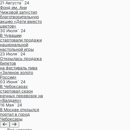
21 Августа` 24
Фонд им. Ани
Чижовой запустил
благотворительную
акцию «Дети вместо
цветов»
30 Июля` 24
В Чувашии
стартовали продажи
национальной
настольной игры
23 Июля` 24
Открылась продажа
билетов
на фестиваль пива
«Зеленое золото
России»
03 Июня` 24
В Чебоксарах
стартовал сезон
речных перевозок на
«Валдаях»
16 Мая` 24
В Москве открылся
портал в город
Чебоксары
Все новости