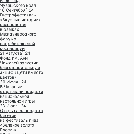
из легенд
Чувашского края
18 Сентября` 24
Гастрофестиваль
«Вкусные истории»
развернется
в рамках
Международного
форума
потребительской
кооперации
21 Августа` 24
Фонд им. Ани
Чижовой запустил
благотворительную
акцию «Дети вместо
цветов»
30 Июля` 24
В Чувашии
стартовали продажи
национальной
настольной игры
23 Июля` 24
Открылась продажа
билетов
на фестиваль пива
«Зеленое золото
России»