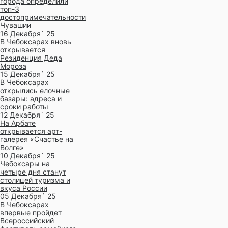
города определили
топ-3
достопримечательности
Чувашии
16 Декабря` 25
В Чебоксарах вновь
открывается
Резиденция Деда
Мороза
15 Декабря` 25
В Чебоксарах
открылись елочные
базары: адреса и
сроки работы
12 Декабря` 25
На Арбате
открывается арт-
галерея «Счастье на
Волге»
10 Декабря` 25
Чебоксары на
четыре дня станут
столицей туризма и
вкуса России
05 Декабря` 25
В Чебоксарах
впервые пройдет
Всероссийский