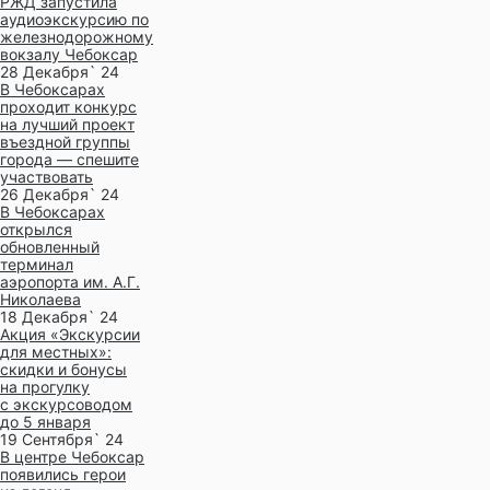
РЖД запустила
аудиоэкскурсию по
железнодорожному
вокзалу Чебоксар
28 Декабря` 24
В Чебоксарах
проходит конкурс
на лучший проект
въездной группы
города — спешите
участвовать
26 Декабря` 24
В Чебоксарах
открылся
обновленный
терминал
аэропорта им. А.Г.
Николаева
18 Декабря` 24
Акция «Экскурсии
для местных»:
скидки и бонусы
на прогулку
с экскурсоводом
до 5 января
19 Сентября` 24
В центре Чебоксар
появились герои