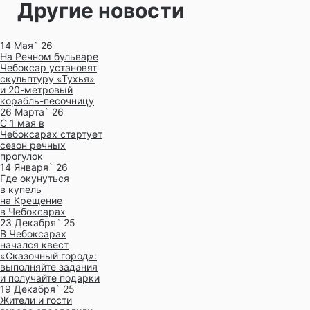
Другие новости
14 Мая` 26
На Речном бульваре
Чебоксар установят
скульптуру «Тухья»
и 20-метровый
корабль-песочницу
26 Марта` 26
С 1 мая в
Чебоксарах стартует
сезон речных
прогулок
14 Января` 26
Где окунуться
в купель
на Крещение
в Чебоксарах
23 Декабря` 25
В Чебоксарах
начался квест
«Сказочный город»:
выполняйте задания
и получайте подарки
19 Декабря` 25
Жители и гости