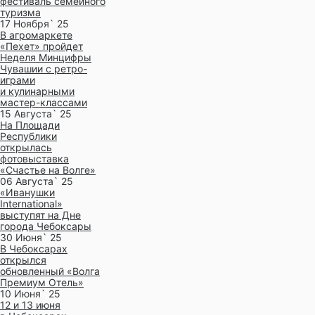
фестиваль семейного
туризма
17 Ноября` 25
В агромаркете
«Пехет» пройдет
Неделя Минцифры
Чувашии с ретро-
играми
и кулинарными
мастер-классами
15 Августа` 25
На Площади
Республики
открылась
фотовыставка
«Счастье на Волге»
06 Августа` 25
«Иванушки
International»
выступят на Дне
города Чебоксары
30 Июня` 25
В Чебоксарах
открылся
обновленный «Волга
Премиум Отель»
10 Июня` 25
12 и 13 июня