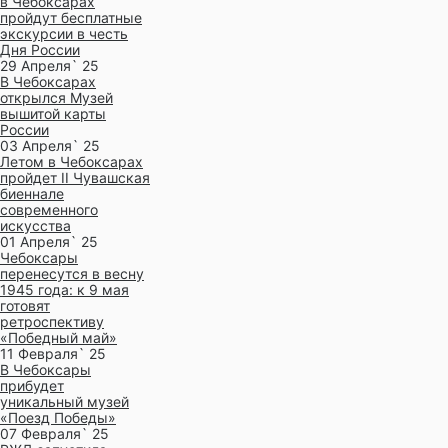
в Чебоксарах
пройдут бесплатные
экскурсии в честь
Дня России
29 Апреля` 25
В Чебоксарах
открылся Музей
вышитой карты
России
03 Апреля` 25
Летом в Чебоксарах
пройдет II Чувашская
биеннале
современного
искусства
01 Апреля` 25
Чебоксары
перенесутся в весну
1945 года: к 9 мая
готовят
ретроспективу
«Победный май»
11 Февраля` 25
В Чебоксары
прибудет
уникальный музей
«Поезд Победы»
07 Февраля` 25