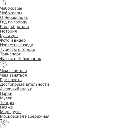
Чебоксары
Чебоксары
O Чебоксарах
Гид по городу
Как добраться
История
Культура
Фото и видео
Известные люди
Туристы о городе
Транспорт
Факты о Чебоксарах
Чем заняться
Чем заняться
Где поесть
Достопримеча­тельности
Активный отдых
Парки
Музеи
Театры
Пляжи
Маршруты
Московская набережная
ТИЦ