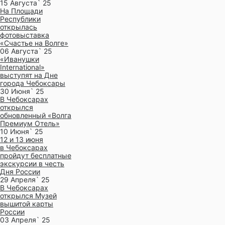
15 Августа` 25
На Площади
Республики
открылась
фотовыставка
«Счастье на Волге»
06 Августа` 25
«Иванушки
International»
выступят на Дне
города Чебоксары
30 Июня` 25
В Чебоксарах
открылся
обновленный «Волга
Премиум Отель»
10 Июня` 25
12 и 13 июня
в Чебоксарах
пройдут бесплатные
экскурсии в честь
Дня России
29 Апреля` 25
В Чебоксарах
открылся Музей
вышитой карты
России
03 Апреля` 25