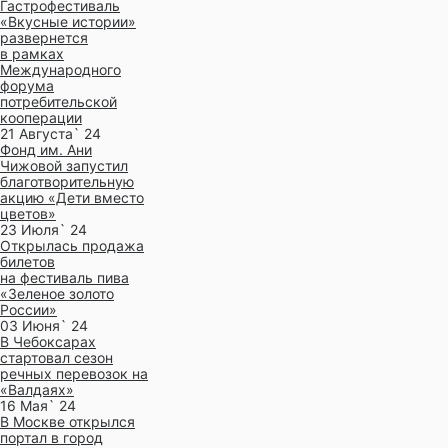
Гастрофестиваль
«Вкусные истории»
развернется
в рамках
Международного
форума
потребительской
кооперации
21 Августа` 24
Фонд им. Ани
Чижовой запустил
благотворительную
акцию «Дети вместо
цветов»
23 Июля` 24
Открылась продажа
билетов
на фестиваль пива
«Зеленое золото
России»
03 Июня` 24
В Чебоксарах
стартовал сезон
речных перевозок на
«Валдаях»
16 Мая` 24
В Москве открылся
портал в город