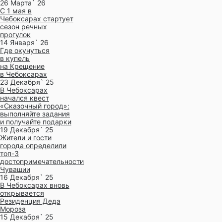
26 Марта` 26
С 1 мая в
Чебоксарах стартует
сезон речных
прогулок
14 Января` 26
Где окунуться
в купель
на Крещение
в Чебоксарах
23 Декабря` 25
В Чебоксарах
начался квест
«Сказочный город»:
выполняйте задания
и получайте подарки
19 Декабря` 25
Жители и гости
города определили
топ-3
достопримечательности
Чувашии
16 Декабря` 25
В Чебоксарах вновь
открывается
Резиденция Деда
Мороза
15 Декабря` 25