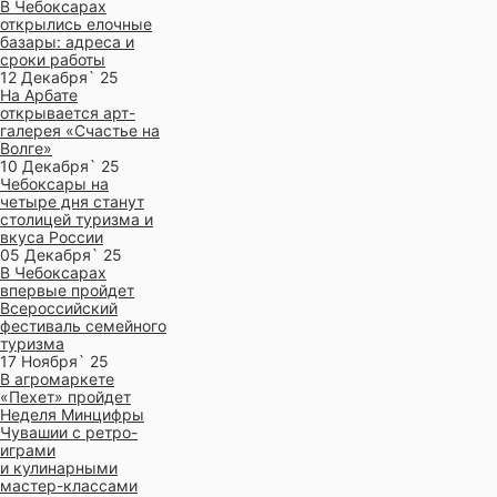
В Чебоксарах
открылись елочные
базары: адреса и
сроки работы
12 Декабря` 25
На Арбате
открывается арт-
галерея «Счастье на
Волге»
10 Декабря` 25
Чебоксары на
четыре дня станут
столицей туризма и
вкуса России
05 Декабря` 25
В Чебоксарах
впервые пройдет
Всероссийский
фестиваль семейного
туризма
17 Ноября` 25
В агромаркете
«Пехет» пройдет
Неделя Минцифры
Чувашии с ретро-
играми
и кулинарными
мастер-классами