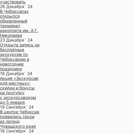
участвовать
26 Декабря` 24
В Чебоксарах
открылся
обновленный
терминал
аэропорта им. А.Г.
Николаева
23 Декабря` 24
Открыта запись на
бесплатные
экскурсии по
Чебоксарам в
новогодние
праздники
18 Декабря` 24
Акция «Экскурсии
для местных»:
скидки и бонусы
на прогулку
с экскурсоводом
до 5 января
19 Сентября` 24
В центре Чебоксар
появились герои
из легенд
Чувашского края
18 Сентября` 24