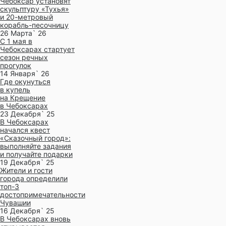
Чебоксар установят
скульптуру «Тухья»
и 20-метровый
корабль-песочницу
26 Марта` 26
С 1 мая в
Чебоксарах стартует
сезон речных
прогулок
14 Января` 26
Где окунуться
в купель
на Крещение
в Чебоксарах
23 Декабря` 25
В Чебоксарах
начался квест
«Сказочный город»:
выполняйте задания
и получайте подарки
19 Декабря` 25
Жители и гости
города определили
топ-3
достопримечательности
Чувашии
16 Декабря` 25
В Чебоксарах вновь