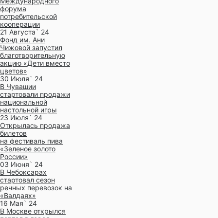
Международного
форума
потребительской
кооперации
21 Августа` 24
Фонд им. Ани
Чижовой запустил
благотворительную
акцию «Дети вместо
цветов»
30 Июля` 24
В Чувашии
стартовали продажи
национальной
настольной игры
23 Июля` 24
Открылась продажа
билетов
на фестиваль пива
«Зеленое золото
России»
03 Июня` 24
В Чебоксарах
стартовал сезон
речных перевозок на
«Валдаях»
16 Мая` 24
В Москве открылся