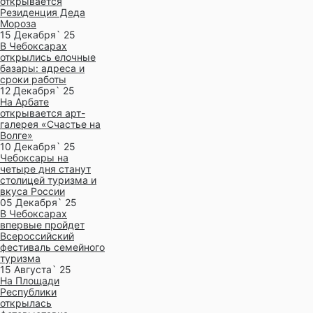
открывается
Резиденция Деда
Мороза
15 Декабря` 25
В Чебоксарах
открылись елочные
базары: адреса и
сроки работы
12 Декабря` 25
На Арбате
открывается арт-
галерея «Счастье на
Волге»
10 Декабря` 25
Чебоксары на
четыре дня станут
столицей туризма и
вкуса России
05 Декабря` 25
В Чебоксарах
впервые пройдет
Всероссийский
фестиваль семейного
туризма
15 Августа` 25
На Площади
Республики
открылась