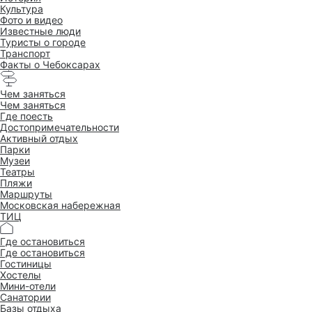
Культура
Фото и видео
Известные люди
Туристы о городе
Транспорт
Факты о Чебоксарах
Чем заняться
Чем заняться
Где поесть
Достопримеча­тельности
Активный отдых
Парки
Музеи
Театры
Пляжи
Маршруты
Московская набережная
ТИЦ
Где остановиться
Где остановиться
Гостиницы
Хостелы
Мини-отели
Санатории
Базы отдыха