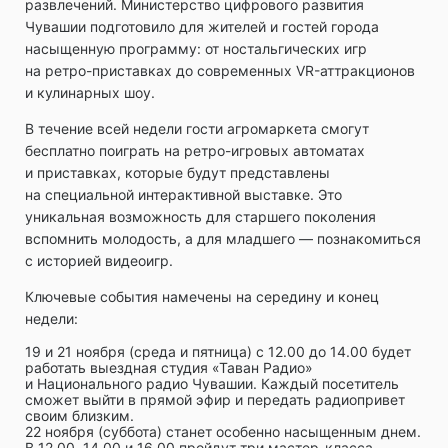
развлечений. Министерство цифрового развития
Чувашии подготовило для жителей и гостей города
насыщенную программу: от ностальгических игр
на ретро-приставках до современных VR-аттракционов
и кулинарных шоу.
В течение всей недели гости агромаркета смогут
бесплатно поиграть на ретро-игровых автоматах
и приставках, которые будут представлены
на специальной интерактивной выставке. Это
уникальная возможность для старшего поколения
вспомнить молодость, а для младшего — познакомиться
с историей видеоигр.
Ключевые события намечены на середину и конец
недели:
19 и 21 ноября (среда и пятница) с 12.00 до 14.00 будет
работать выездная студия «Таван Радио»
и Национального радио Чувашии. Каждый посетитель
сможет выйти в прямой эфир и передать радиопривет
своим близким.
22 ноября (суббота) станет особенно насыщенным днем.
В 12.00, 14.00 и 16.00 пройдут три мастер-класса