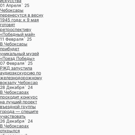
искусства
01 Апреля` 25
Чебоксары
перенесутся в весну
1945 года: к 9 мая
готовят
ретроспективу
«Победный май»
11 Февраля` 25
В Чебоксары
прибудет
уникальный музей
«Поезд Победы»
07 Февраля` 25
РЖД запустила
аудиоэкскурсию по
железнодорожному
вокзалу Чебоксар
28 Декабря` 24
В Чебоксарах
проходит конкурс
на лучший проект
въездной группы
города — спешите
участвовать
26 Декабря` 24
В Чебоксарах
открылся