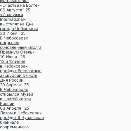
фотовыставка
«Счастье на Волге»
06 Августа` 25
«Иванушки
International»
выступят на Дне
города Чебоксары
30 Июня` 25
В Чебоксарах
открылся
обновленный «Волга
Премиум Отель»
10 Июня` 25
12 и 13 июня
в Чебоксарах
пройдут бесплатные
экскурсии в честь
Дня России
29 Апреля` 25
В Чебоксарах
открылся Музей
вышитой карты
России
03 Апреля` 25
Летом в Чебоксарах
пройдет II Чувашская
биеннале
современного