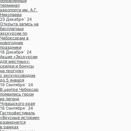
обновленный
терминал
аэропорта им. А.Г.
Николаева
23 Декабря` 24
Открыта запись на
бесплатные
экскурсии по
Чебоксарам в
новогодние
праздники
18 Декабря` 24
Акция «Экскурсии
для местных»:
скидки и бонусы
на прогулку
с экскурсоводом
до 5 января
19 Сентября` 24
В центре Чебоксар
появились герои
из легенд
Чувашского края
18 Сентября` 24
Гастрофестиваль
«Вкусные истории»
развернется
в рамках