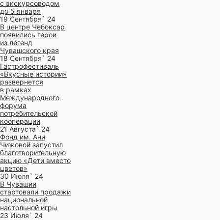
с экскурсоводом
до 5 января
19 Сентября` 24
В центре Чебоксар
появились герои
из легенд
Чувашского края
18 Сентября` 24
Гастрофестиваль
«Вкусные истории»
развернется
в рамках
Международного
форума
потребительской
кооперации
21 Августа` 24
Фонд им. Ани
Чижовой запустил
благотворительную
акцию «Дети вместо
цветов»
30 Июля` 24
В Чувашии
стартовали продажи
национальной
настольной игры
23 Июля` 24