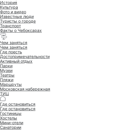
История
Культура
Фото и видео
Известные люди
Туристы о городе
Транспорт
Факты о Чебоксарах
Чем заняться
Чем заняться
Где поесть
Достопримеча­тельности
Активный отдых
Парки
Музеи
Театры
Пляжи
Маршруты
Московская набережная
ТИЦ
Где остановиться
Где остановиться
Гостиницы
Хостелы
Мини-отели
Санатории