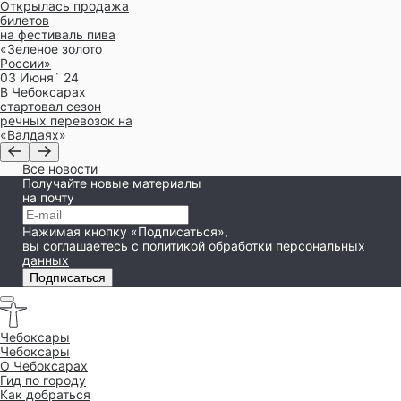
Открылась продажа
билетов
на фестиваль пива
«Зеленое золото
России»
03 Июня` 24
В Чебоксарах
стартовал сезон
речных перевозок на
«Валдаях»
Все новости
Получайте новые материалы
на почту
Нажимая кнопку «Подписаться»,
вы соглашаетесь
с
политикой обработки персональных
данных
Подписаться
Чебоксары
Чебоксары
O Чебоксарах
Гид по городу
Как добраться