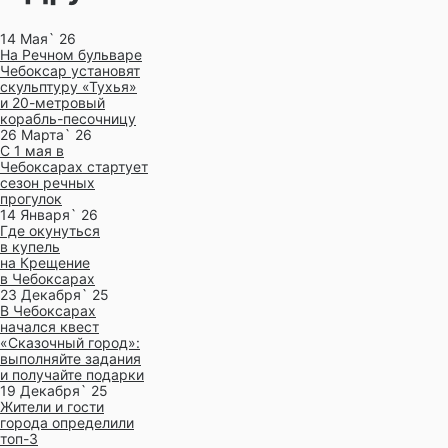
14 Мая` 26
На Речном бульваре
Чебоксар установят
скульптуру «Тухья»
и 20-метровый
корабль-песочницу
26 Марта` 26
С 1 мая в
Чебоксарах стартует
сезон речных
прогулок
14 Января` 26
Где окунуться
в купель
на Крещение
в Чебоксарах
23 Декабря` 25
В Чебоксарах
начался квест
«Сказочный город»:
выполняйте задания
и получайте подарки
19 Декабря` 25
Жители и гости
города определили
топ-3