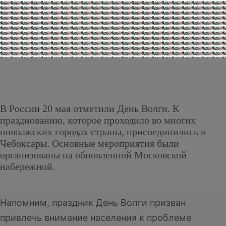
В России 20 мая отметили День Волги. К
празднованию, которое проходило во многих
поволжских городах страны, присоединились и
Чебоксары. Основные мероприятия были
организованы на обновленной Московской
набережной.
Напомним, праздник День Волги призван
привлечь внимание населения к проблеме