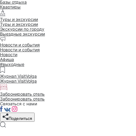
Базы отдыха
Квартиры
Туры и экскурсии
Туры и экскурсии
Экскурсии по городу
Выездные экскурсии
21 МАЯ 2018
Новости и события
Новости и события
Чебоксары
отметили
День
Новости
Афиша
Волги на
обновленной
#выходные
Московской набережной
Журнал VisitVolga
Журнал VisitVolga
Забронировать отель
Забронировать отель
Связаться с нами
Поделиться