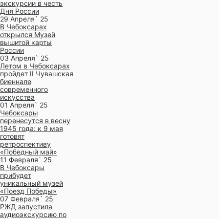
экскурсии в честь
Дня России
29 Апреля` 25
В Чебоксарах
открылся Музей
вышитой карты
России
03 Апреля` 25
Летом в Чебоксарах
пройдет II Чувашская
биеннале
современного
искусства
01 Апреля` 25
Чебоксары
перенесутся в весну
1945 года: к 9 мая
готовят
ретроспективу
«Победный май»
11 Февраля` 25
В Чебоксары
прибудет
уникальный музей
«Поезд Победы»
07 Февраля` 25
РЖД запустила
аудиоэкскурсию по