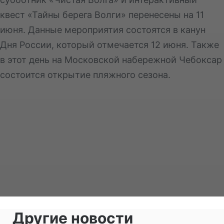
квест «Тайны берега Волги» перенесены на 11
июня. Данные мероприятия состоятся в канун
Дня России, который отмечается 12 июня. Также
в этот день на Московской набережной Чебоксар
состоится открытие пляжного сезона.
Другие новости