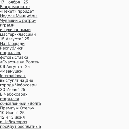
17 Ноября` 25
В агромаркете
«Пехет» пройдет
Неделя Минцифры
Чувашии с ретро-
играми
и кулинарными
мастер-классами
15 Августа` 25
На Площади
Республики
открылась
фотовыставка
«Счастье на Волге»
06 Августа` 25
«Иванушки
International»
выступят на Дне
города Чебоксары
30 Июня` 25
В Чебоксарах
открылся
обновленный «Волга
Премиум Отель»
10 Июня` 25
12 и 13 июня
в Чебоксарах
пройдут бесплатные