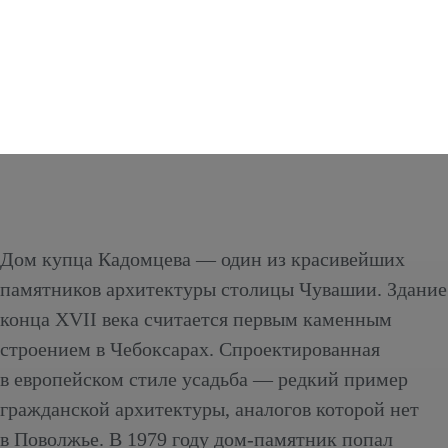
Дом купца Кадомцева — один из красивейших
памятников архитектуры столицы Чувашии. Здание
конца XVII века считается первым каменным
строением в Чебоксарах. Спроектированная
в европейском стиле усадьба — редкий пример
гражданской архитектуры, аналогов которой нет
в Поволжье. В 1979 году дом-памятник попал