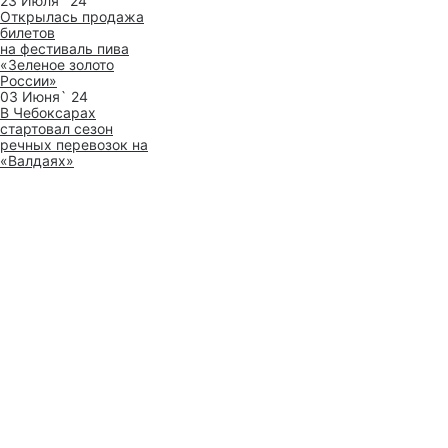
23 Июля` 24
Открылась продажа
билетов
на фестиваль пива
«Зеленое золото
России»
03 Июня` 24
В Чебоксарах
стартовал сезон
речных перевозок на
«Валдаях»
Все новости
Получайте новые материалы
на почту
Нажимая кнопку «Подписаться»,
вы соглашаетесь
с
политикой обработки персональных
данных
Подписаться
Чебоксары
Чебоксары
O Чебоксарах
Гид по городу