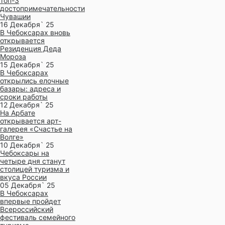
топ-3
достопримечательности
Чувашии
16 Декабря` 25
В Чебоксарах вновь
открывается
Резиденция Деда
Мороза
15 Декабря` 25
В Чебоксарах
открылись елочные
базары: адреса и
сроки работы
12 Декабря` 25
На Арбате
открывается арт-
галерея «Счастье на
Волге»
10 Декабря` 25
Чебоксары на
четыре дня станут
столицей туризма и
вкуса России
05 Декабря` 25
В Чебоксарах
впервые пройдет
Всероссийский
фестиваль семейного