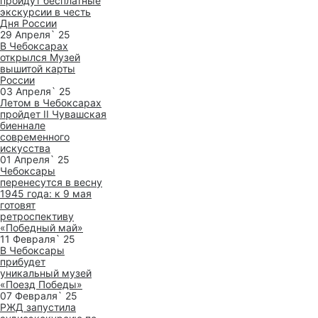
пройдут бесплатные
экскурсии в честь
Дня России
29 Апреля` 25
В Чебоксарах
открылся Музей
вышитой карты
России
03 Апреля` 25
Летом в Чебоксарах
пройдет II Чувашская
биеннале
современного
искусства
01 Апреля` 25
Чебоксары
перенесутся в весну
1945 года: к 9 мая
готовят
ретроспективу
«Победный май»
11 Февраля` 25
В Чебоксары
прибудет
уникальный музей
«Поезд Победы»
07 Февраля` 25
РЖД запустила