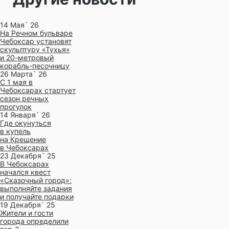
14 Мая` 26
На Речном бульваре
Чебоксар установят
скульптуру «Тухья»
и 20-метровый
корабль-песочницу
26 Марта` 26
С 1 мая в
Чебоксарах стартует
сезон речных
прогулок
14 Января` 26
Где окунуться
в купель
на Крещение
в Чебоксарах
23 Декабря` 25
В Чебоксарах
начался квест
«Сказочный город»:
выполняйте задания
и получайте подарки
19 Декабря` 25
Жители и гости
города определили