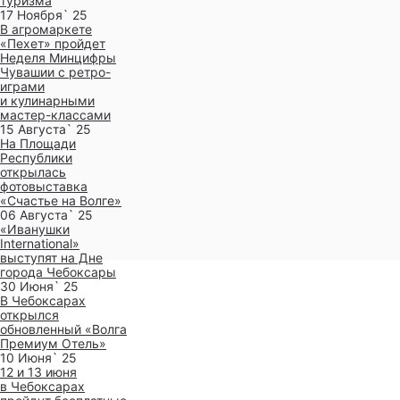
туризма
17 Ноября` 25
В агромаркете
«Пехет» пройдет
Неделя Минцифры
Чувашии с ретро-
играми
и кулинарными
мастер-классами
15 Августа` 25
На Площади
Республики
открылась
фотовыставка
«Счастье на Волге»
06 Августа` 25
«Иванушки
International»
выступят на Дне
города Чебоксары
30 Июня` 25
В Чебоксарах
открылся
обновленный «Волга
Премиум Отель»
10 Июня` 25
12 и 13 июня
в Чебоксарах