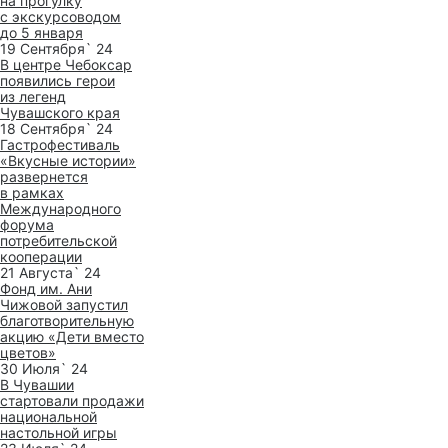
на прогулку
с экскурсоводом
до 5 января
19 Сентября` 24
В центре Чебоксар
появились герои
из легенд
Чувашского края
18 Сентября` 24
Гастрофестиваль
«Вкусные истории»
развернется
в рамках
Международного
форума
потребительской
кооперации
21 Августа` 24
Фонд им. Ани
Чижовой запустил
благотворительную
акцию «Дети вместо
цветов»
30 Июля` 24
В Чувашии
стартовали продажи
национальной
настольной игры