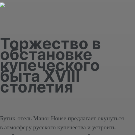
Торжество в
обстановке
купеческого
быта XVIII
столетия
Бутик-отель Manor House предлагает окунуться
в атмосферу русского купечества и устроить